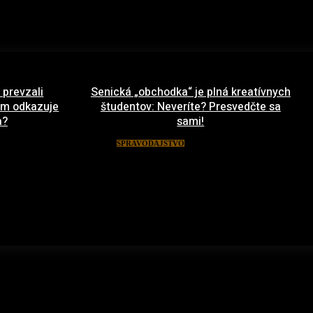
 prevzali
Senická „obchodka“ je plná kreatívnych
 im odkazuje
študentov: Neveríte? Presvedčte sa
a?
sami!
ája 2022
19. apríla 2022
SPRAVODAJSTVO