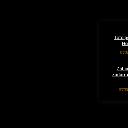
Toto p
Ho
SPR
Záhor
zadarmo:
SPRA