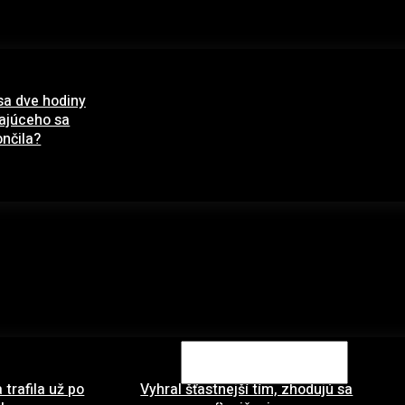
sa dve hodiny
pajúceho sa
nčila?
ára 2021
 trafila už po
Vyhral šťastnejší tím, zhodujú sa
Search