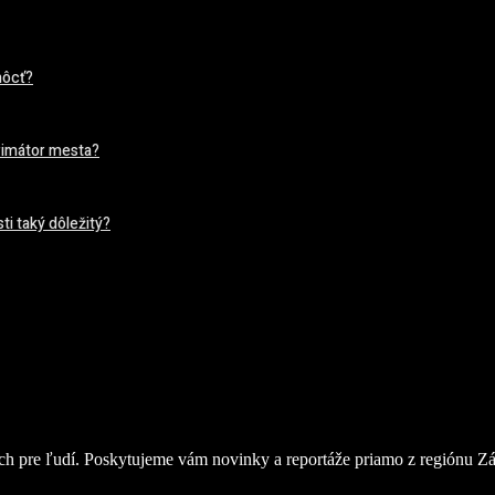
môcť?
primátor mesta?
ti taký dôležitý?
h pre ľudí. Poskytujeme vám novinky a reportáže priamo z regiónu Zá