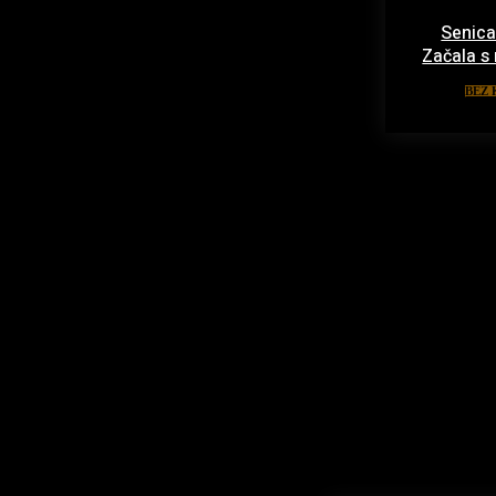
Senica
Začala s
BEZ