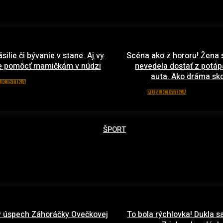
ásilie či bývanie v stane: Aj vy
Scéna ako z hororu! Žena 
 pomôcť mamičkám v núdzi
nevedela dostať z potá
auta. Ako dráma sko
6. februára 2021
ICISTIKA
17. janu
PUBLICISTIKA
ŠPORT
 úspech Záhoráčky Ovečkovej
To bola rýchlovka! Dukla sa