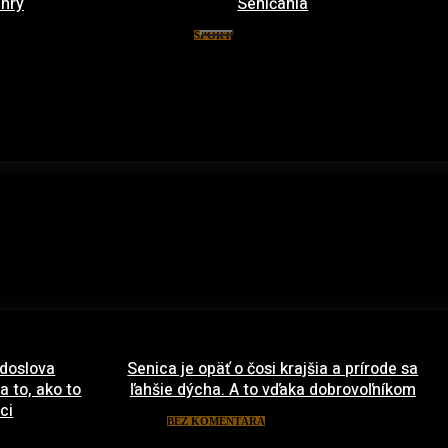
 hry
Seničania
 2016
8. januára 2016
ŠPORT
 doslova
Senica je opäť o čosi krajšia a prírode sa
a to, ako to
ľahšie dýcha. A to vďaka dobrovoľníkom
ci
22. apríla 2021
BEZ KOMENTÁRA
rca 2022