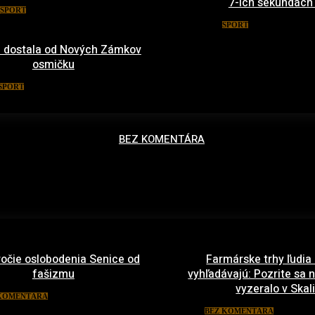
7-ich sekundách
18. apríla 2016
ŠPORT
14. januára
ŠPORT
 dostala od Nových Zámkov
osmičku
5. januára 2016
ŠPORT
BEZ KOMENTÁRA
ročie oslobodenia Senice od
Farmárske trhy ľudia
fašizmu
vyhľadávajú: Pozrite sa n
vyzeralo v Skali
10. apríla 2022
KOMENTÁRA
29. ma
BEZ KOMENTÁRA