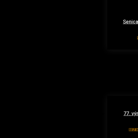
Senica
77. vý
BEZ 