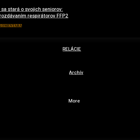
 sa stará o svojich seniorov:
 rozdávaním respirátorov FFP2
1. marca 2021
 KOMENTÁRA
RELÁCIE
Archív
More