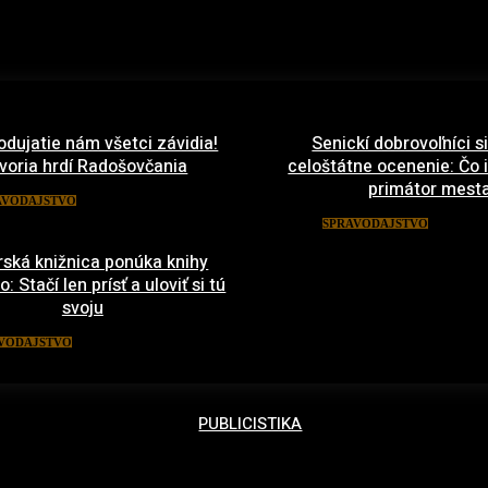
odujatie nám všetci závidia!
Senickí dobrovoľníci si
voria hrdí Radošovčania
celoštátne ocenenie: Čo
primátor mest
27. mája 2022
AVODAJSTVO
13. m
SPRAVODAJSTVO
ská knižnica ponúka knihy
 Stačí len prísť a uloviť si tú
svoju
21. marca 2022
VODAJSTVO
PUBLICISTIKA