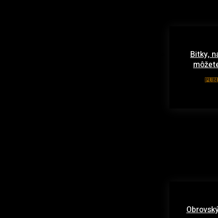
Bitky, n
môžete
PUBL
Obrovský