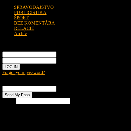
SPRAVODAJSTVO
PUBLICISTIKA
ŠPORT
BEZ KOMENTÁRA
RELÁCIE
Archív
Sign in
Welcome!
Log into your account
your username
your password
Forgot your password?
Password recovery
Recover your password
your email
Search