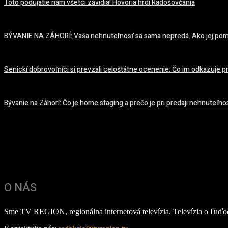
Toto podujatie nám všetci závidia! Hovoria hrdí Radošovčania
27. mája 2022
BÝVANIE NA ZÁHORÍ: Vaša nehnuteľnosť sa sama nepredá. Ako jej po
19. mája 2022
Senickí dobrovoľníci si prevzali celoštátne ocenenie: Čo im odkazuje 
13. mája 2022
Bývanie na Záhorí: Čo je home staging a prečo je pri predaji nehnuteľnos
22. apríla 2022
O NÁS
Sme TV REGION, regionálna internetová televízia. Televízia o ľuďoc