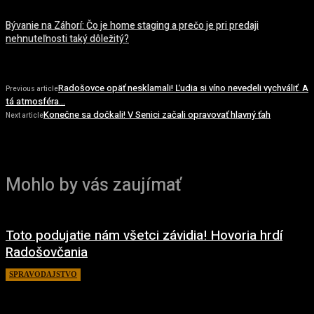
Bývanie na Záhorí: Čo je home staging a prečo je pri predaji
nehnuteľnosti taký dôležitý?
Radošovce opäť nesklamali! Ľudia si víno nevedeli vychváliť. A
Previous article
tá atmosféra…
Konečne sa dočkali! V Senici začali opravovať hlavný ťah
Next article
Mohlo by vás zaujímať
Toto podujatie nám všetci závidia! Hovoria hrdí
Radošovčania
SPRAVODAJSTVO
27. mája 2022