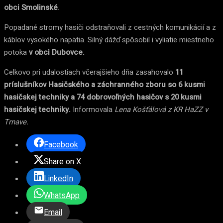
obci Smolinské
.
Popadané stromy hasiči odstraňovali z cestných komunikácií a z
káblov vysokého napätia. Silný dážď spôsobil i vyliatie miestneho
potoka
v obci Dubovce.
Celkovo pri udalostiach včerajšieho dňa zasahovalo
11
príslušníkov Hasičského a záchranného zboru so 6 kusmi
hasičskej techniky a 74 dobrovoľných hasičov s 20 kusmi
hasičskej techniky.
Informovala
Lena Košťálová z KR HaZZ v
Trnave.
Facebook
Share on X
LinkedIn
WhatsApp
Email