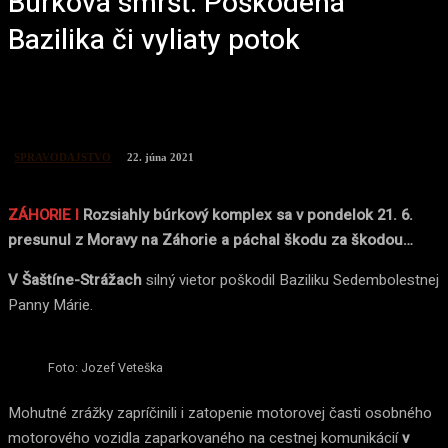
Búrková smršť: Poškodená
Bazilika či vyliaty potok
SPRAVODAJSTVO
22. júna 2021
ZÁHORIE I
Rozsiahly búrkový komplex sa v pondelok 21. 6.
presunul z Moravy na Záhorie a páchal škodu za škodou…
V Šaštíne-Strážach
silný vietor poškodil Baziliku Sedembolestnej
Panny Márie.
Foto: Jozef Veteška
Mohutné zrážky zapríčinili i zatopenie motorovej časti osobného
motorového vozidla zaparkovaného na cestnej komunikácií
v