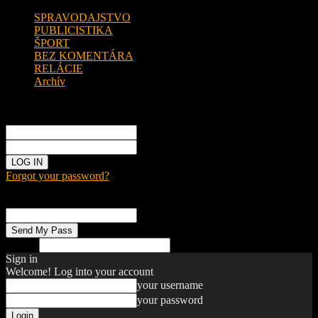
SPRAVODAJSTVO
PUBLICISTIKA
ŠPORT
BEZ KOMENTÁRA
RELÁCIE
Archív
Sign in
Welcome!
Log into your account
your username
your password
Forgot your password?
Password recovery
Recover your password
your email
Search
Sign in
Welcome! Log into your account
your username
your password