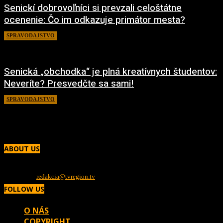
Senickí dobrovoľníci si prevzali celoštátne
ocenenie: Čo im odkazuje primátor mesta?
SPRAVODAJSTVO
13. mája 2022
Senická „obchodka“ je plná kreatívnych študentov:
Neveríte? Presvedčte sa sami!
SPRAVODAJSTVO
19. apríla 2022
ABOUT US
Sme TV REGION, regionálna internetová televízia. Televízia o ľuďoch pre ľudí.
Poskytujeme vám novinky a reportáže priamo z regiónu Záhorie.
Contact us:
redakcia@tvregion.tv
FOLLOW US
O NÁS
COPYRIGHT