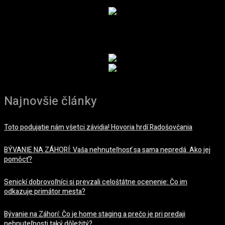
REKLAMA
REKLAMA
Najnovšie články
Toto podujatie nám všetci závidia! Hovoria hrdí Radošovčania
BÝVANIE NA ZÁHORÍ: Vaša nehnuteľnosť sa sama nepredá. Ako jej
pomôcť?
Senickí dobrovoľníci si prevzali celoštátne ocenenie: Čo im
odkazuje primátor mesta?
Bývanie na Záhorí: Čo je home staging a prečo je pri predaji
nehnuteľnosti taký dôležitý?