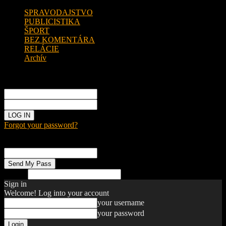
SPRAVODAJSTVO
PUBLICISTIKA
ŠPORT
BEZ KOMENTÁRA
RELÁCIE
Archív
Sign in
Welcome!
Log into your account
your username
your password
Forgot your password?
Password recovery
Recover your password
your email
Search
Sign in
Welcome! Log into your account
your username
your password