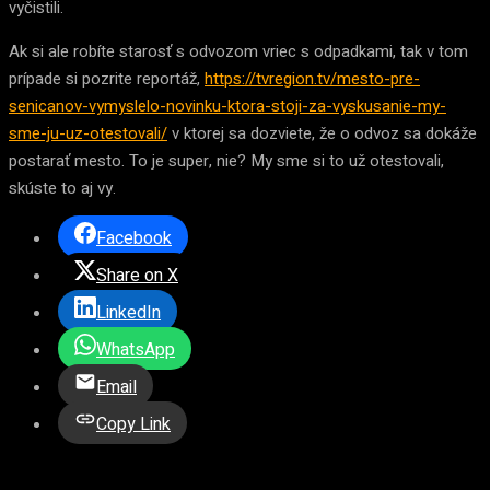
vyčistili.
Ak si ale robíte starosť s odvozom vriec s odpadkami, tak v tom
prípade si pozrite reportáž,
https://tvregion.tv/mesto-pre-
senicanov-vymyslelo-novinku-ktora-stoji-za-vyskusanie-my-
sme-ju-uz-otestovali/
v ktorej sa dozviete, že o odvoz sa dokáže
postarať mesto. To je super, nie? My sme si to už otestovali,
skúste to aj vy.
Facebook
Share on X
LinkedIn
WhatsApp
Email
Copy Link