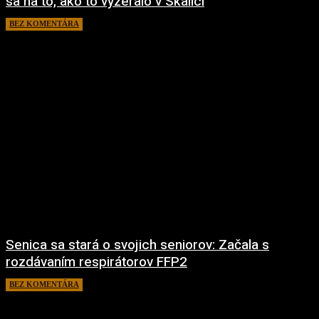
sa na to, ako to vyzeralo v Skalici
BEZ KOMENTÁRA
29. marca 2022
Senica sa stará o svojich seniorov: Začala s
rozdávaním respirátorov FFP2
BEZ KOMENTÁRA
1. marca 2021