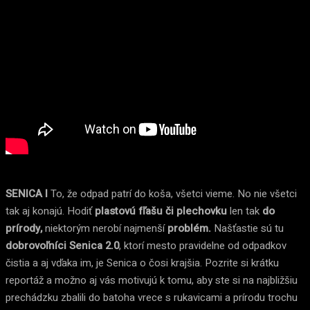
SENICA I
To, že odpad patrí do koša, všetci vieme. No nie všetci
tak aj konajú. Hodiť
plastovú fľašu či plechovku
len tak
do
prírody,
niektorým nerobí najmenší
problém.
Našťastie sú tu
dobrovoľníci Senica 2.0
, ktorí mesto pravidelne od odpadkov
čistia a aj vďaka im, je Senica o čosi krajšia. Pozrite si krátku
reportáž a možno aj vás motivujú k tomu, aby ste si na najbližšiu
prechádzku zbalili do batoha vrece s rukavicami a prírodu trochu