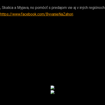
Skalica a Myjava, no pomôcť s predajom vie aj v iných regiónoch. 
a
https://www.facebook.com/ByvanieNaZahori
.
REKLAMA