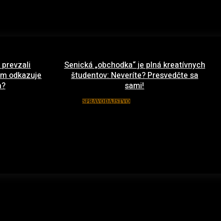
 prevzali
Senická „obchodka“ je plná kreatívnych
 im odkazuje
študentov: Neveríte? Presvedčte sa
a?
sami!
ája 2022
19. apríla 2022
SPRAVODAJSTVO