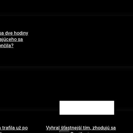
sa dve hodiny
pajúceho sa
nčila?
ára 2021
Search
 trafila už po
Vyhral šťastnejší tím, zhodujú sa