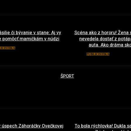
ásilie či bývanie v stane: Aj vy
Scéna ako z hororu! Žena 
 pomôcť mamičkám v núdzi
nevedela dostať z potá
auta. Ako dráma sko
6. februára 2021
ICISTIKA
17. janu
PUBLICISTIKA
ŠPORT
 úspech Záhoráčky Ovečkovej
To bola rýchlovka! Dukla sa