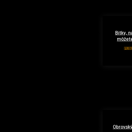
Bitky, n
môžete
PUBL
Obrovský