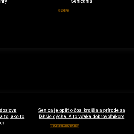
 hry
Seničania
 2016
8. januára 2016
ŠPORT
 doslova
Senica je opäť o čosi krajšia a prírode sa
a to, ako to
ľahšie dýcha. A to vďaka dobrovoľníkom
ci
22. apríla 2021
BEZ KOMENTÁRA
rca 2022