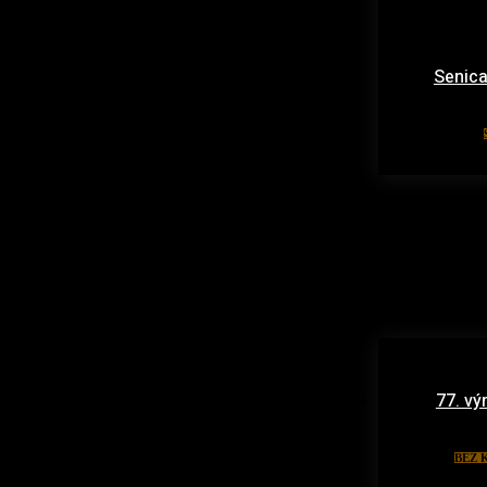
Senica
77. vý
BEZ 