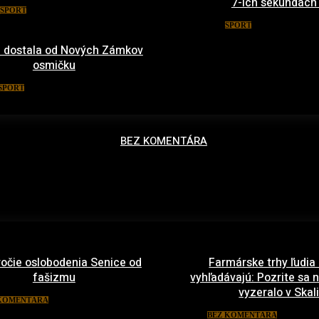
7-ich sekundách
18. apríla 2016
ŠPORT
14. januára
ŠPORT
 dostala od Nových Zámkov
osmičku
5. januára 2016
ŠPORT
BEZ KOMENTÁRA
ročie oslobodenia Senice od
Farmárske trhy ľudia
fašizmu
vyhľadávajú: Pozrite sa n
vyzeralo v Skali
10. apríla 2022
KOMENTÁRA
29. ma
BEZ KOMENTÁRA