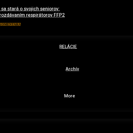
 sa stará o svojich seniorov:
 rozdávaním respirátorov FFP2
1. marca 2021
 KOMENTÁRA
RELÁCIE
Archív
More