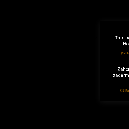
Toto p
Ho
SPR
Záhor
zadarmo:
SPRA