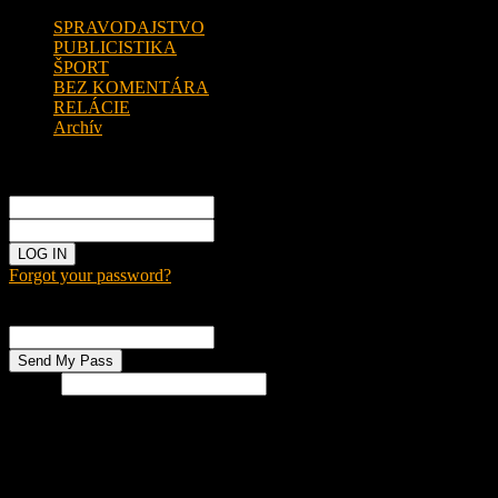
SPRAVODAJSTVO
PUBLICISTIKA
ŠPORT
BEZ KOMENTÁRA
RELÁCIE
Archív
Sign in
Welcome!
Log into your account
your username
your password
Forgot your password?
Password recovery
Recover your password
your email
Search