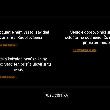
odujatie nám všetci závidia!
Senickí dobrovoľníci si
voria hrdí Radošovčania
celoštátne ocenenie: Čo
primátor mest
27. mája 2022
AVODAJSTVO
13. m
SPRAVODAJSTVO
ská knižnica ponúka knihy
 Stačí len prísť a uloviť si tú
svoju
21. marca 2022
VODAJSTVO
PUBLICISTIKA