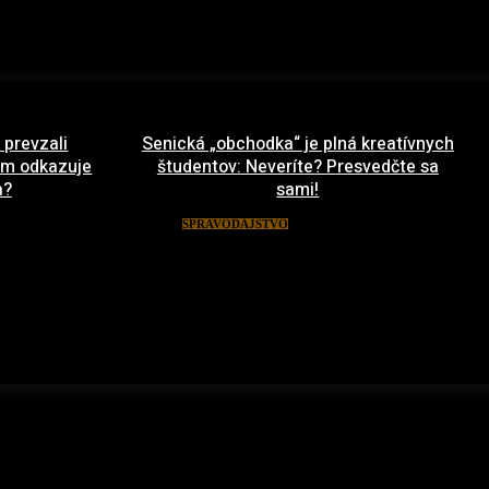
 prevzali
Senická „obchodka“ je plná kreatívnych
 im odkazuje
študentov: Neveríte? Presvedčte sa
a?
sami!
ája 2022
19. apríla 2022
SPRAVODAJSTVO