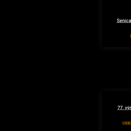
Senica
77. vý
BEZ 