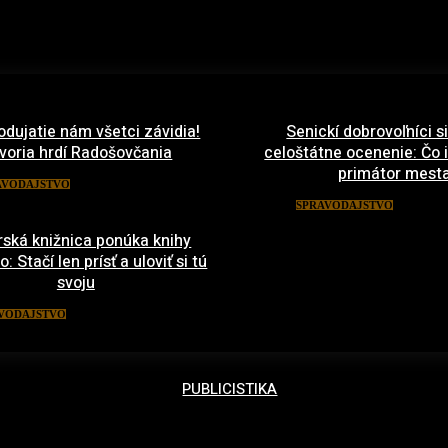
odujatie nám všetci závidia!
Senickí dobrovoľníci si
voria hrdí Radošovčania
celoštátne ocenenie: Čo
primátor mest
27. mája 2022
AVODAJSTVO
13. m
SPRAVODAJSTVO
ská knižnica ponúka knihy
 Stačí len prísť a uloviť si tú
svoju
21. marca 2022
VODAJSTVO
PUBLICISTIKA