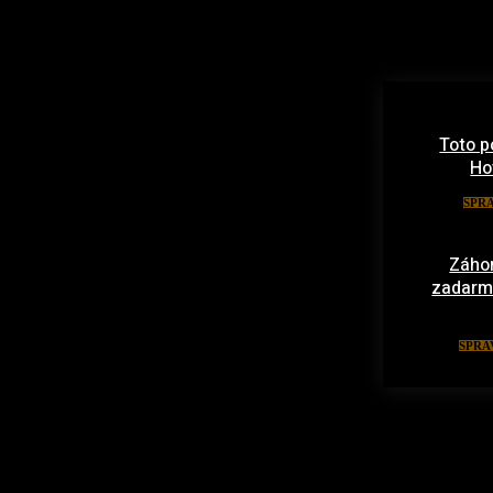
Toto p
Ho
SPR
Záhor
zadarmo:
SPRA