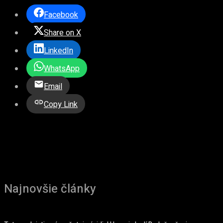
Facebook
Share on X
LinkedIn
WhatsApp
Email
Copy Link
Najnovšie články