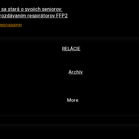
 sa stará o svojich seniorov:
 rozdávaním respirátorov FFP2
1. marca 2021
 KOMENTÁRA
RELÁCIE
Archív
More