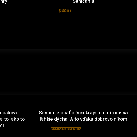
 hry
Seničania
 2016
8. januára 2016
ŠPORT
 doslova
Senica je opäť o čosi krajšia a prírode sa
a to, ako to
ľahšie dýcha. A to vďaka dobrovoľníkom
ci
22. apríla 2021
BEZ KOMENTÁRA
rca 2022