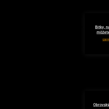
Bitky, n
môžete
PUBL
Obrovský