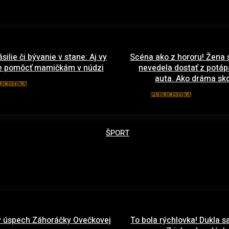
ásilie či bývanie v stane: Aj vy
Scéna ako z hororu! Žena 
 pomôcť mamičkám v núdzi
nevedela dostať z potá
auta. Ako dráma sko
6. februára 2021
ICISTIKA
17. janu
PUBLICISTIKA
ŠPORT
 úspech Záhoráčky Ovečkovej
To bola rýchlovka! Dukla sa