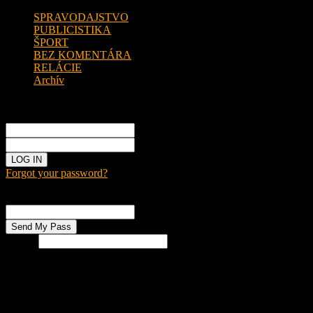
SPRAVODAJSTVO
PUBLICISTIKA
ŠPORT
BEZ KOMENTÁRA
RELÁCIE
Archív
Sign in
Welcome!
Log into your account
your username
your password
Forgot your password?
Password recovery
Recover your password
your email
Search