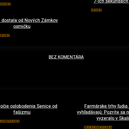
7-ich sekundách
18. apríla 2016
ŠPORT
14. januára
ŠPORT
 dostala od Nových Zámkov
osmičku
5. januára 2016
ŠPORT
BEZ KOMENTÁRA
ročie oslobodenia Senice od
Farmárske trhy ľudia
fašizmu
vyhľadávajú: Pozrite sa n
vyzeralo v Skali
10. apríla 2022
KOMENTÁRA
29. ma
BEZ KOMENTÁRA