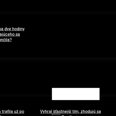
sa dve hodiny
pajúceho sa
nčila?
ára 2021
Search
 trafila už po
Vyhral šťastnejší tím, zhodujú sa