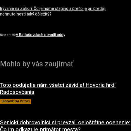
Bývanie na Záhorí: Čo je home staging a prečo je pri predaji
nehnuteľnosti taký dôležitý?
V Radošovciach otvorili búdy
Next article
Mohlo by vás zaujímať
Toto podujatie nám všetci závidia! Hovoria hrdí
Radošovčania
SPRAVODAJSTVO
27. mája 2022
Senickí dobrovoľníci si prevzali celoštátne ocenenie:
Čo im odkazuje primátor mesta?