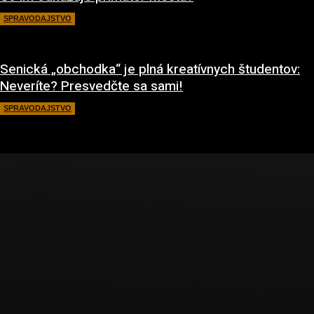
SPRAVODAJSTVO
13. mája 2022
Senická „obchodka“ je plná kreatívnych študentov:
Neveríte? Presvedčte sa sami!
SPRAVODAJSTVO
19. apríla 2022
ABOUT US
Sme TV REGION, regionálna internetová televízia. Televízia o ľuďoch pre
ľudí. Poskytujeme vám novinky a reportáže priamo z regiónu Záhorie.
Contact us:
redakcia@tvregion.tv