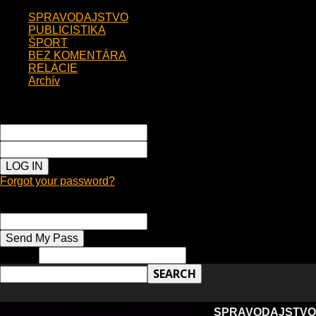
SPRAVODAJSTVO
PUBLICISTIKA
ŠPORT
BEZ KOMENTÁRA
RELÁCIE
Archív
Sign in
Welcome!
Log into your account
your username
your password
Forgot your password?
Password recovery
Recover your password
your email
Search
REKLAMA
SPRAVODAJSTVO