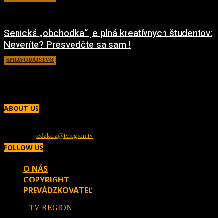
Senická „obchodka“ je plná kreatívnych študentov:
Neveríte? Presvedčte sa sami!
SPRAVODAJSTVO
19. apríla 2022
ABOUT US
Sme TV REGION, regionálna internetová televízia. Televízia o ľuďoch pre ľudí.
Poskytujeme vám novinky a reportáže priamo z regiónu Záhorie.
Contact us:
redakcia@tvregion.tv
FOLLOW US
O NÁS
COPYRIGHT
PREVÁDZKOVATEĽ
2026 ©
TV REGION
powered by MEDIATIVE s. r. o.