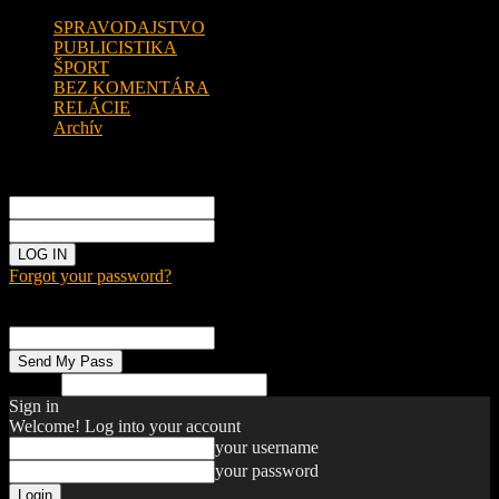
SPRAVODAJSTVO
PUBLICISTIKA
ŠPORT
BEZ KOMENTÁRA
RELÁCIE
Archív
Sign in
Welcome!
Log into your account
your username
your password
Forgot your password?
Password recovery
Recover your password
your email
Search
Sign in
Welcome! Log into your account
your username
your password