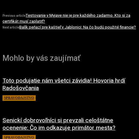
Testovanie v Myjave nie je pre každého zadarmo. Kto si za
Previous article
certifikát musí zaplatiť?
Balík peňazí pre kaštieľ v Jablonici: Na čo budú použité financie?
Next article
Mohlo by vás zaujímať
Toto podujatie nám všetci závidia! Hovoria hrdí
Radošovčania
SPRAVODAJSTVO
27. mája 2022
Senickí dobrovoľníci si prevzali celoštátne
ocenenie: Čo im odkazuje primátor mesta?
SPRAVODAJSTVO
13. mája 2022