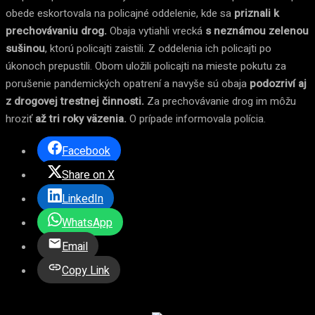
obede eskortovala na policajné oddelenie, kde sa
priznali k
prechovávaniu drog.
Obaja vytiahli vrecká
s neznámou zelenou
sušinou
, ktorú policajti zaistili. Z oddelenia ich policajti po
úkonoch prepustili. Obom uložili policajti na mieste pokutu za
porušenie pandemických opatrení a navyše sú obaja
podozriví aj
z drogovej trestnej činnosti.
Za prechovávanie drog im môžu
hroziť
až tri roky väzenia.
O prípade informovala polícia.
Facebook
Share on X
LinkedIn
WhatsApp
Email
Copy Link
REKLAMA