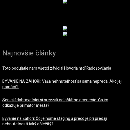
REKLAMA
Najnovšie články
Toto podujatie nám všetci závidia! Hovoria hrdí Radošovčania
BÝVANIE NA ZÁHORÍ: Vaša nehnuteľnosť sa sama nepredá. Ako jej
pomôcť?
Senickí dobrovoľníci si prevzali celoštátne ocenenie: Čo im
odkazuje primátor mesta?
Bývanie na Záhorí: Čo je home staging a prečo je pri predaji
nehnuteľnosti taký dôležitý?