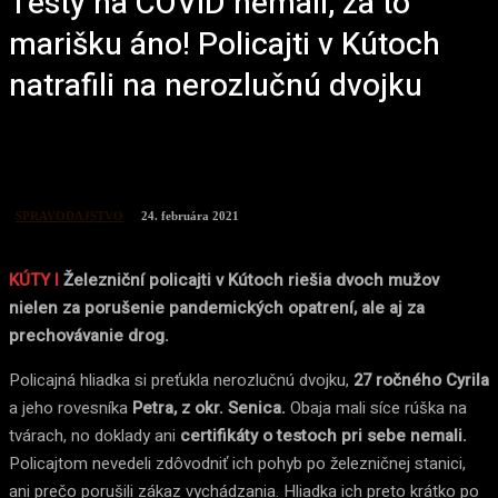
Testy na COVID nemali, za to
marišku áno! Policajti v Kútoch
natrafili na nerozlučnú dvojku
SPRAVODAJSTVO
24. februára 2021
KÚTY I
Železniční policajti v Kútoch riešia dvoch mužov
nielen za porušenie pandemických opatrení, ale aj za
prechovávanie drog.
Policajná hliadka si preťukla nerozlučnú dvojku,
27 ročného Cyrila
a jeho rovesníka
Petra, z okr. Senica.
Obaja mali síce rúška na
tvárach, no doklady ani
certifikáty o testoch pri sebe nemali.
Policajtom nevedeli zdôvodniť ich pohyb po železničnej stanici,
ani prečo porušili zákaz vychádzania. Hliadka ich preto krátko po